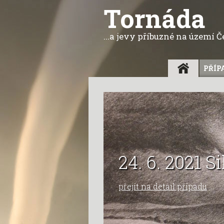
Tornáda
...a jevy příbuzné na území 
ÚVOD
PŘÍP
24. 6. 2021 
přejít na detail případu