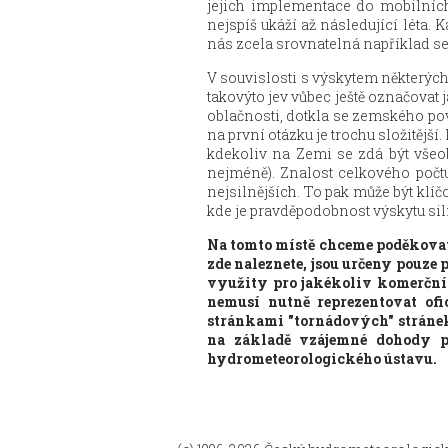
jejich implementace do mobilních 
nejspíš ukáží až následující léta
nás zcela srovnatelná například
V souvislosti s výskytem některýc
takovýto jev vůbec ještě označovat
oblačnosti, dotkla se zemského po
na první otázku je trochu složitější
kdekoliv na Zemi se zdá být všeob
nejméně). Znalost celkového počt
nejsilnějších. To pak může být klí
kde je pravděpodobnost výskytu siln
Na tomto místě chceme poděkovat 
zde naleznete, jsou určeny pouze 
využity pro jakékoliv komerční 
nemusí nutně reprezentovat of
stránkami "tornádových" stráne
na základě vzájemné dohody pr
hydrometeorologického ústavu.