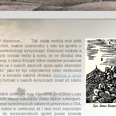
ě? Hmmmm...."
Tak nějak mohla znít ještě
oletí, reakce nejednoho z nás na zprávu o
meteorology nevyjímaje). Vzácnost výskytu a
kých tornád vedly k tomu, že se dlouhá léta
, resp. v rámci Evropy vůbec můžeme považovat
oto se v našich jazycích spíše ujalo obecnější
do" jako by byl nepřijatelný nebo nevhodný
by a tornáda zabývá stránka
Definice a popis
nci tornád v našich končinách snad již nikdo
slabší intenzita jsou důvodem, proč jsou u nás
jich strany nehrozilo vůbec žádné nebezpečí.
vidíme na televizních záběrech především z USA,
 nutné si uvědomit, že i tam tvoří nejsilnější
u do mezinárodních zpráv) pouze zlomek