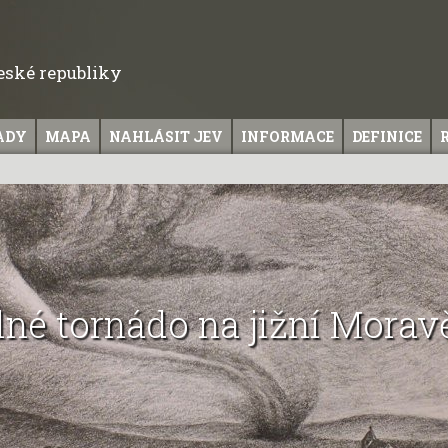
České republiky
ADY
MAPA
NAHLÁSIT JEV
INFORMACE
DEFINICE
Silné tornádo na jižní Morav