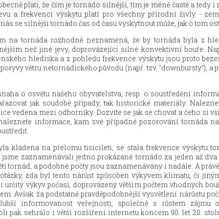
ecně platí, že čím je tornádo silnější, tím je méně časté a tedy i
vu a frekvencí výskytu platí pro všechny přírodní živly - zem
 u nás se silnější tornádo čas od času vyskytnout může, jak o tom os
ím na tornáda rozhodně neznamená, že by tornáda byla z hle
ším než jiné jevy, doprovázející silné konvektivní bouře. Napr
enského hlediska a z pohledu frekvence výskytu jsou proto bez
né poryvy větru netornádického původu (např. tzv. "downbursty"), a 
snaha o osvětu našeho obyvatelstva, resp. o soustředění inform
zovat jak soudobé případy, tak historické materiály. Naleznet
nice vedena mezi odborníky. Dozvíte se jak se chovat a čeho si v
e naleznete informace, kam své případné pozorování tornáda na
ustředit.
 byla kladena na přelomu tisíciletí, se stala frekvence výskytu
etí jsme zaznamenávali jedno prokázané tornádo za jeden až dv
ti tornád, a podobné počty jsou zaznamenávány i nadále. A právě
otázky, zda byl tento nárůst způsoben výkyvem klimatu, či jiným
í určitý výkyv počasí, doprovázený větším počtem vhodných bouří
dem. Avšak za podstatně pravděpodobnější vysvětlení nárůstu p
lubší informovanost veřejnosti, společně s růstem zájmu 
i pak sehrálo i větší rozšíření internetu koncem 90. let 20. stole