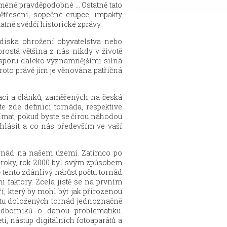
 méně pravděpodobné ... Ostatně tato
ětřesení, sopečné erupce, impakty
tatně svědčí historické zprávy.
diska ohrožení obyvatelstva nebo
ostá většina z nás nikdy v životě
esporu daleko významnějšími silná
proto právě jim je věnována patřičná
ací a článků, zaměřených na česká
e zde definici tornáda, respektive
šímat, pokud byste se čirou náhodou
hlásit a co nás především ve vaší
 tornád na našem území. Zatímco po
a roky, rok 2000 byl svým způsobem
 tento zdánlivý nárůst počtu tornád
i faktory. Zcela jistě se na prvním
, který by mohl být jak přirozenou
očtu doložených tornád jednoznačně
odborníků o danou problematiku.
tí, nástup digitálních fotoaparátů a