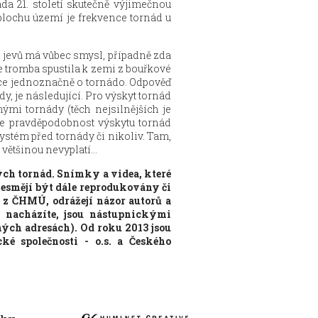
da 21. století skutečně výjimečnou
plochu území je frekvence tornád u
 jevů má vůbec smysl, případně zda
e tromba spustila k zemi z bouřkové
ice jednoznačně o tornádo. Odpověď
dy, je následující. Pro výskyt tornád
ými tornády (těch nejsilnějších je
je pravděpodobnost výskytu tornád
ystém před tornády či nikoliv. Tam,
ětšinou nevyplatí...
ých tornád. Snímky a videa, které
 nesmějí být dále reprodukovány či
 z ČHMÚ, odrážejí názor autorů a
 nacházíte, jsou nástupnickými
ch adresách). Od roku 2013 jsou
é společnosti - o.s. a Českého