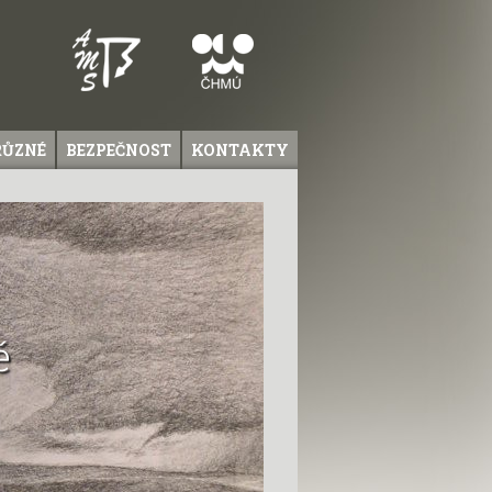
RŮZNÉ
BEZPEČNOST
KONTAKTY
ě