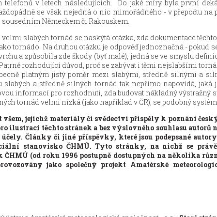
telefonů v letech následujících. Do jaké míry byla první deká
. Každopádně se však nejedná o nic mimořádného - v přepočtu na 
 se sousedním Německem či Rakouskem.
h velmi slabých tornád se naskýtá otázka, zda dokumentace těchto
 jako tornádo. Na druhou otázku je odpověď jednoznačná - pokud s
vrchu a způsobila zde škody (byť malé), jedná se ve smyslu defin
. Patrně rozhodující důvod, proč se zabývat i těmi nejslabšími torná
ecně platným jistý poměr mezi slabými, středně silnými a siln
u slabých a středně silných tornád tak nepřímo napovídá, jaká 
čovou informací pro rozhodnutí, zda budovat nákladný výstražný s
ých tornád velmi nízká (jako například v ČR), se podobný systém v
všem, jejichž materiály či svědectví přispěly k poznání česk
pro ilustraci těchto stránek a bez výslovného souhlasu autorů
účely. Články či jiné příspěvky, které jsou podepsané autory
iciální stanovisko ČHMÚ. Tyto stránky, na nichž se právě
k ČHMÚ (od roku 1996 postupně dostupných na několika různý
ovozovány jako společný projekt Amatérské meteorologick