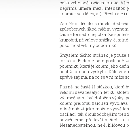
celkového počtu všech tornád. Všeob
nepřímá úměra mezi intenzitou je
kosmických těles, aj.). Přesto ale i
Zaměření těchto stránek předevš
způsobených škod něčím významněj
žádné tornádo nepotká. Ze společ
krupobití, přívalové srážky, či sil
pozornost většiny odborníků.
Smyslem těchto stránek je pouze 
tornáda. Budeme sem postupně zařa
polemiku, která je kolem jeho defi
poblíž tornáda vyskytli. Dále zd
zprávě zajímá, na co se v ní máte so
Patrně nejčastější otázkou, která
většinu devadesátých let 20. stol
výjimečným - byl doložen výskyt pě
kolem přelomu tisíciletí vyvolává 
místě nabízí jako možné vysvětlen
oscilací, tak dlouhodobějším tren
považujeme především širší a h
Nezanedbatelnou, ne-li klíčovou rol