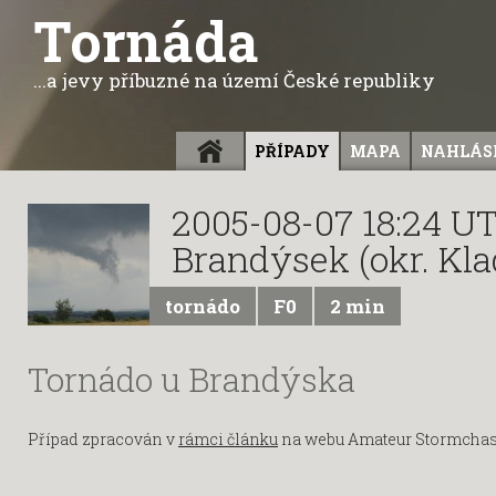
Tornáda
...a jevy příbuzné na území České republiky
ÚVOD
PŘÍPADY
MAPA
NAHLÁSI
2005-08-07 18:24 U
Brandýsek (okr. Kl
tornádo
F0
2 min
Tornádo u Brandýska
Případ zpracován v
rámci článku
na webu Amateur Stormchasi