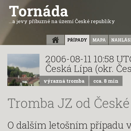
Tornáda
...a jevy příbuzné na území České republiky
ÚVOD
PŘÍPADY
MAPA
NAHLÁSI
2006-08-11 10:58 UT
Česká Lípa (okr. Če
výrazná tromba
cca. 8 min
Tromba JZ od České
O dalším letošním případu 