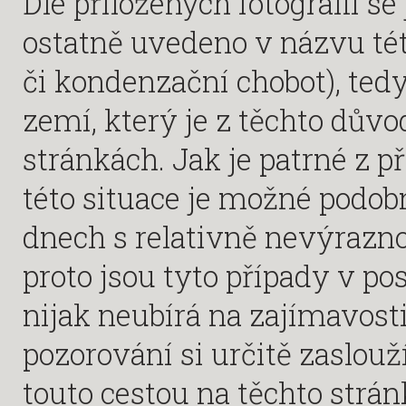
Dle přiložených fotografií se 
ostatně uvedeno v názvu tét
či kondenzační chobot), ted
zemí, který je z těchto dův
stránkách. Jak je patrné z p
této situace je možné podob
dnech s relativně nevýrazno
proto jsou tyto případy v po
nijak neubírá na zajímavosti
pozorování si určitě zaslouž
touto cestou na těchto strán