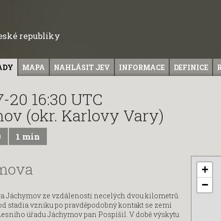
České republiky
ADY
MAPA
NAHLÁSIT JEV
INFORMACE
DEFINICE
7-20 16:30 UTC
v (okr. Karlovy Vary)
0
1 min
ymova
+
−
sta Jáchymov ze vzdálenosti necelých dvou kilometrů.
e od stadia vzniku po pravděpodobný kontakt se zemí
 Lesního úřadu Jáchymov pan Pospíšil. V době výskytu