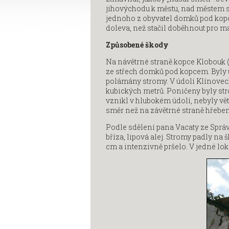
jihovýchodu k městu, nad městem se
jednoho z obyvatel domků pod kopce
doleva, než stačil doběhnout pro m
Způsobené škody
Na návětrné straně kopce Klobouk (
ze střech domků pod kopcem. Byly u
polámány stromy. V údolí Klínoveck
kubických metrů. Poničeny byly stro
vznikl v hlubokém údolí, nebyly vě
směr než na závětrné straně hřebe
Podle sdělení pana Vacaty ze Sprá
bříza, lipová alej. Stromy padly na
cm a intenzivně pršelo. V jedné lo