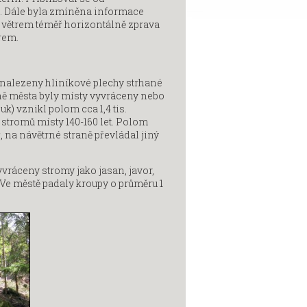
se. Dále byla zmíněna informace
é větrem téměř horizontálně zprava
rem.
 nalezeny hliníkové plechy strhané
ině města byly místy vyvráceny nebo
) vznikl polom cca 1,4 tis.
 stromů místy 140-160 let. Polom
 na návětrné straně převládal jiný
ráceny stromy jako jasan, javor,
 Ve městě padaly kroupy o průměru 1