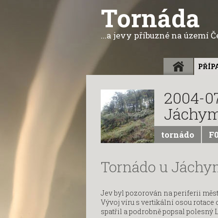
Tornáda
...a jevy příbuzné na území 
ÚVOD
PŘÍP
2004-0
Jáchymo
tornádo
F
Tornádo u Jách
Jev byl pozorován na periferii mě
Vývoj víru s vertikální osou rotac
spatřil a podrobně popsal polesný