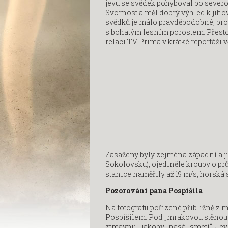
jevu se svědek pohyboval po seve
Svornost
a měl dobrý výhled k jiho
svědků je málo pravděpodobné, pr
s bohatým lesním porostem. Přesto 
relaci TV Prima v krátké reportá
Zasaženy byly zejména západní a ji
Sokolovsku), ojediněle kroupy o pr
stanice naměřily až 19 m/s, horská
Pozorování pana Pospíšila
Na
fotografii
pořízené přibližně z 
Pospíšilem. Pod „mrakovou stěnou“ se
ztmavnul, jakoby „nasál smetí“. Jev 