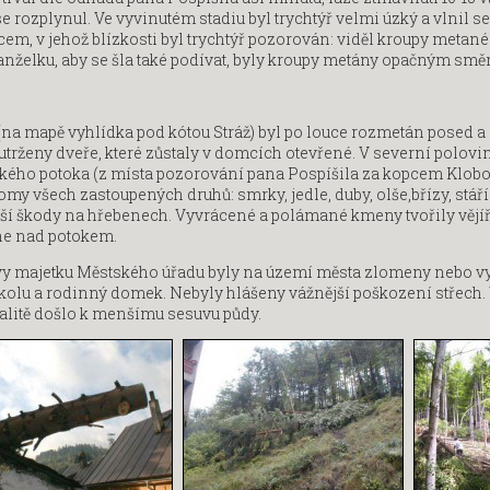
 rozplynul. Ve vyvinutém stadiu byl trychtýř velmi úzký a vlnil 
m, v jehož blízkosti byl trychtýř pozorován: viděl kroupy metan
anželku, aby se šla také podívat, byly kroupy metány opačným smě
na mapě vyhlídka pod kótou Stráž) byl po louce rozmetán posed a
trženy dveře, které zůstaly v domcích otevřené. V severní polov
ého potoka (z místa pozorování pana Pospíšila za kopcem Klobouk
my všech zastoupených druhů: smrky, jedle, duby, olše,břízy, stáří
tší škody na hřebenech. Vyvrácené a polámané kmeny tvořily vějíř,
ne nad potokem.
vy majetku Městského úřadu byly na území města zlomeny nebo vyv
 školu a rodinný domek. Nebyly hlášeny vážnější poškození střech.
kalitě došlo k menšímu sesuvu půdy.