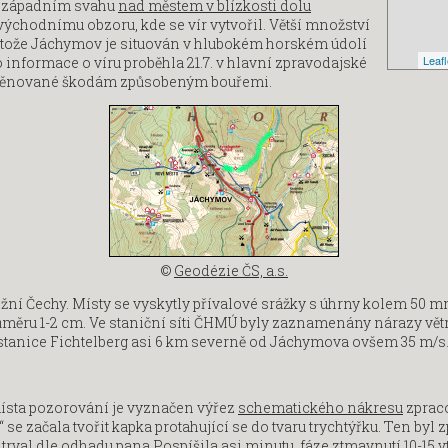
rozápadním svahu
nad městem v blízkosti dolu
východnímu obzoru, kde se vír vytvořil. Větší množství
otože Jáchymov je situován v hlubokém horském údolí
Leafl
informace o víru proběhla 21.7. v hlavní zpravodajské
ži věnované škodám způsobeným bouřemi.
©
Geodézie ČS, a.s.
žní Čechy. Místy se vyskytly přívalové srážky s úhrny kolem 50 
ůměru 1-2 cm. Ve staniční síti ČHMÚ byly zaznamenány nárazy vět
 stanice Fichtelberg asi 6 km severně od Jáchymova ovšem 35 m/s
místa pozorování je vyznačen výřez
schematického nákresu
zprac
 začala tvořit kapka protahující se do tvaru trychtýřku. Ten byl zp
trval dle odhadu pana Pospíšila asi minutu, fáze ztmavnutí 10-15 vt