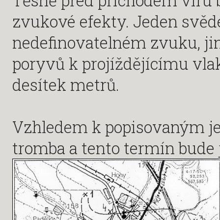
Těsně před příchodem víru 
zvukové efekty. Jeden svěd
nedefinovatelném zvuku, ji
poryvů k projíždějícímu vla
desítek metrů.
Vzhledem k popisovaným jev
tromba a tento termín bude 