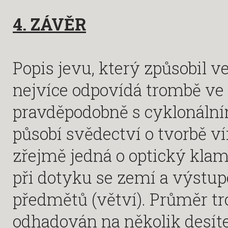
4. ZÁVĚR
Popis jevu, který způsobil v
nejvíce odpovídá trombě ve s
pravděpodobně s cyklonální
působí svědectví o tvorbě v
zřejmě jedná o optický klam
při dotyku se zemí a výstu
předmětů (větví). Průměr tr
odhadován na několik desít