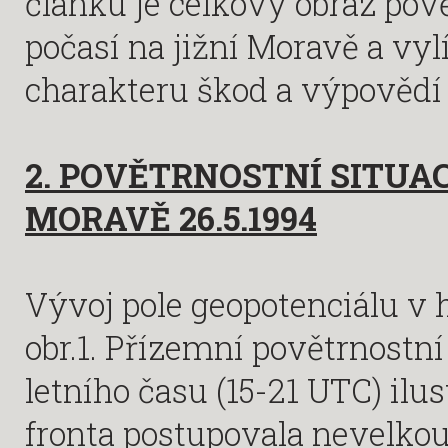
článku je celkový obraz pov
počasí na jižní Moravě a vyl
charakteru škod a výpovědí
2. POVĚTRNOSTNÍ SITUAC
MORAVĚ 26.5.1994
Vývoj pole geopotenciálu v 
obr.1. Přízemní povětrnostní
letního času (15-21 UTC) ilu
fronta postupovala nevelkou