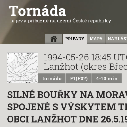
Tornáda
...a jevy příbuzné na území České republiky
ÚVOD
PŘÍPADY
MAPA
NAHLÁSI
1994-05-26 18:45 U
Lanžhot (okres Břec
tornádo
F1(F0?)
4-10 min
SILNÉ BOUŘKY NA MORA
SPOJENÉ S VÝSKYTEM T
OBCI LANŽHOT DNE 26.5.1