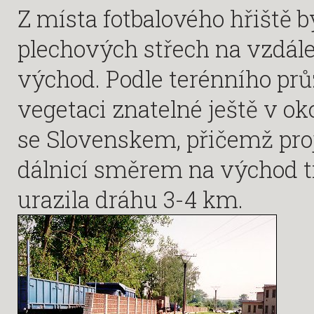
Z místa fotbalového hřiště b
plechových střech na vzdá
východ. Podle terénního p
vegetaci znatelné ještě v ok
se Slovenskem, přičemž proj
dálnicí směrem na východ t
urazila dráhu 3-4 km.