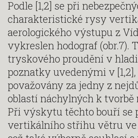
Podle [1,2] se při nebezpečn
charakteristické rysy vertik
aerologického výstupu z Ví
vykreslen hodograf (obr.7).
tryskového proudění v hladi
poznatky uvedenými v [1,2], 
považovány za jedny z nejdů
oblastí náchylných k tvorbě 
Při výskytu těchto bouří se 
vertikálního střihu větru ve