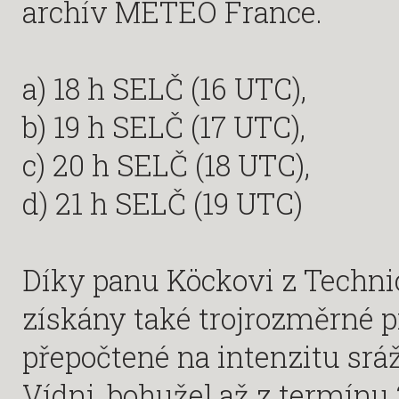
archív METEO France.
a) 18 h SELČ (16 UTC),
b) 19 h SELČ (17 UTC),
c) 20 h SELČ (18 UTC),
d) 21 h SELČ (19 UTC)
Díky panu Köckovi z Techni
získány také trojrozměrné 
přepočtené na intenzitu srá
Vídni, bohužel až z termínu 