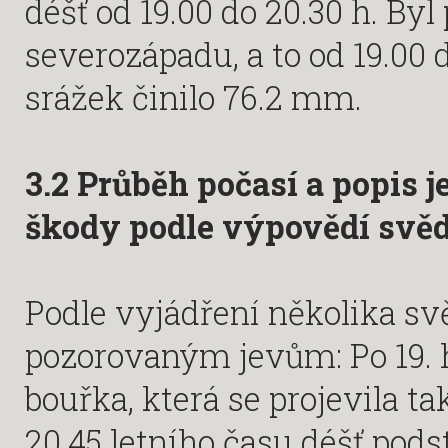
déšť od 19.00 do 20.30 h. By
severozápadu, a to od 19.00
srážek činilo 76.2 mm.
3.2 Průběh počasí a popis 
škody podle výpovědí svě
Podle vyjádření několika sv
pozorovaným jevům: Po 19. h
bouřka, která se projevila 
20.45 letního času déšť pods