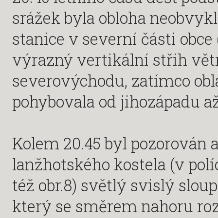
srážek byla obloha neobvyk
stanice v severní části obce
výrazný vertikální střih vět
severovýchodu, zatímco obla
pohybovala od jihozápadu až
Kolem 20.45 byl pozorován 
lanžhotského kostela (v polí
též obr.8) světlý svislý slo
který se směrem nahoru roz