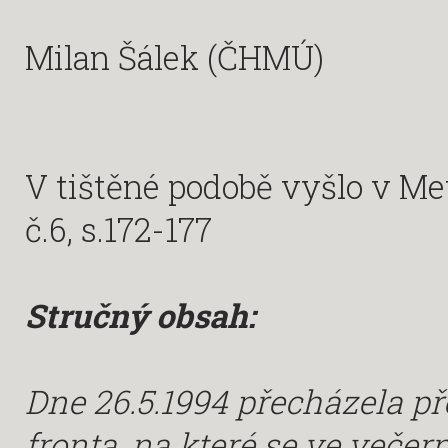
Milan Šálek (ČHMÚ)
V tištěné podobě vyšlo v M
č.6, s.172-177
Stručný obsah:
Dne 26.5.1994 přecházela p
fronta, na které se ve večer