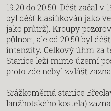
19.20 do 20.50. Déšť začal v 
byl déšť klasifikován jako 
jako průtrž). Kroupy pozoro
půlnoci, ale od 20.50 byl déš
intenzity. Celkový úhrn za t
Stanice leží mimo území po
proto zde nebyl zvlášť zaz
Srážkoměrná stanice Břecla
lanžhotského kostela) zazna