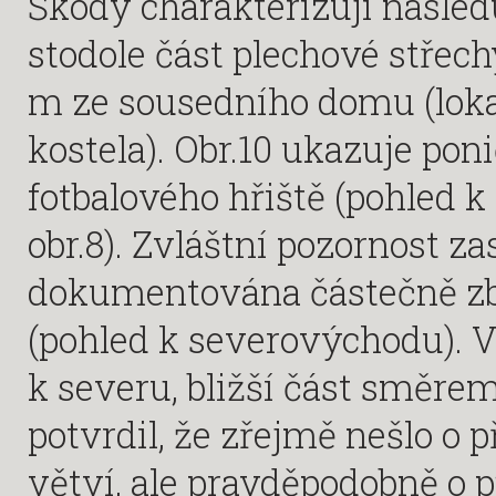
Škody charakterizují následuj
stodole část plechové střech
m ze sousedního domu (lokal
kostela). Obr.10 ukazuje pon
fotbalového hřiště (pohled k 
obr.8). Zvláštní pozornost za
dokumentována částečně zbo
(pohled k severovýchodu). V
k severu, bližší část směre
potvrdil, že zřejmě nešlo o 
větví, ale pravděpodobně o p