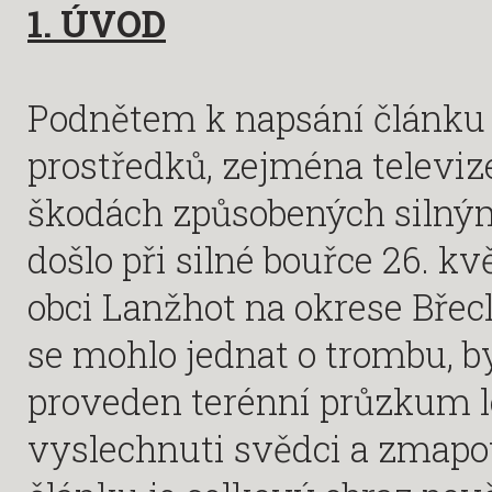
1. ÚVOD
Podnětem k napsání článku 
prostředků, zejména televiz
škodách způsobených silný
došlo při silné bouřce 26. k
obci Lanžhot na okrese Břecl
se mohlo jednat o trombu, by
proveden terénní průzkum lo
vyslechnuti svědci a zmapo