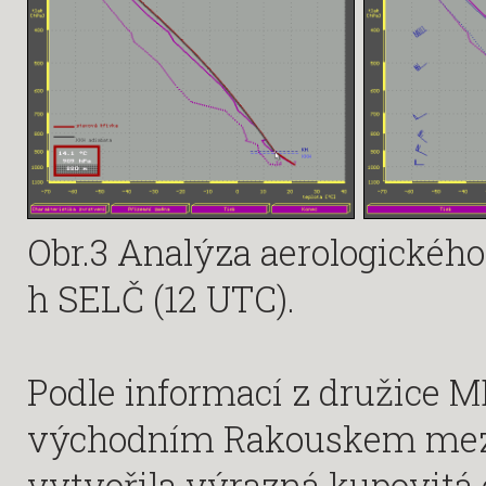
Obr.3 Analýza aerologického
h SELČ (12 UTC).
Podle informací z družice 
východním Rakouskem mezi 1
vytvořila výrazná kupovitá 