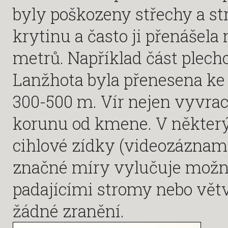
byly poškozeny střechy a st
krytinu a často ji přenášela
metrů. Například část plech
Lanžhota byla přenesena ke 
300-500 m. Vír nejen vyvrac
korunu od kmene. V některý
cihlové zídky (videozáznam 
značné míry vylučuje možno
padajícími stromy nebo větv
žádné zranění.