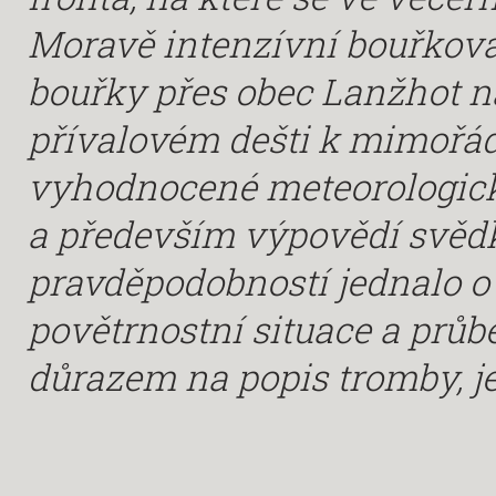
Moravě intenzívní bouřková 
bouřky přes obec Lanžhot n
přívalovém dešti k mimořá
vyhodnocené meteorologick
a především výpovědí svědků
pravděpodobností jednalo o 
povětrnostní situace a průb
důrazem na popis tromby, je