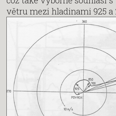
což také výborně souhlasí 
větru mezi hladinami 925 a 