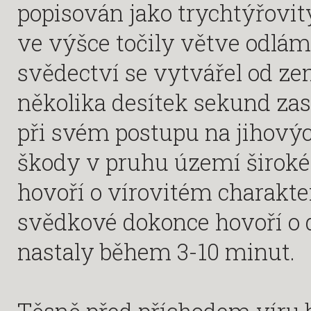
popisován jako trychtýřovitý
ve výšce točily větve odlám
svědectví se vytvářel od 
několika desítek sekund zasá
při svém postupu na jihovýc
škody v pruhu území široké
hovoří o vírovitém charakte
svědkové dokonce hovoří o 
nastaly během 3-10 minut.