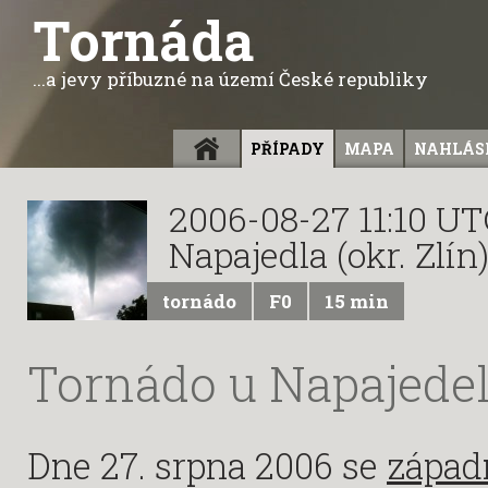
Tornáda
...a jevy příbuzné na území České republiky
ÚVOD
PŘÍPADY
MAPA
NAHLÁSI
2006-08-27 11:10 U
Napajedla (okr. Zlín
tornádo
F0
15 min
Tornádo u Napajede
Dne 27. srpna 2006 se
západ