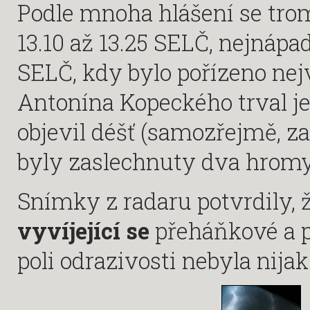
Podle mnoha hlášení se tro
13.10 až 13.25 SELČ, nejnápad
SELČ, kdy bylo pořízeno nej
Antonína Kopeckého trval je
objevil déšť (samozřejmě, za
byly zaslechnuty dva hromy
Snímky z radaru potvrdily, 
vyvíjející se
přeháňkové a p
poli odrazivosti nebyla nija