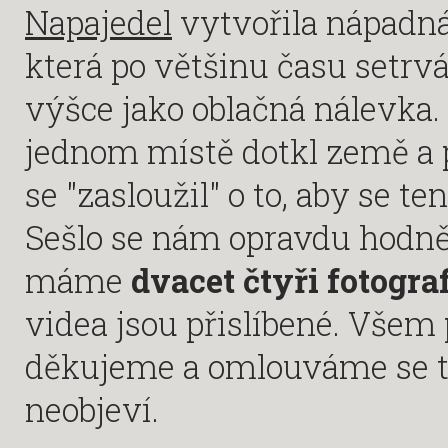
Napajedel
vytvořila nápadná
která po většinu času setrv
výšce jako oblačná nálevka.
jednom místě dotkl země a
se "zasloužil" o to, aby se 
Sešlo se nám opravdu hodně h
máme
dvacet čtyři fotograf
videa jsou přislíbené. Vše
děkujeme a omlouváme se tě
neobjeví.