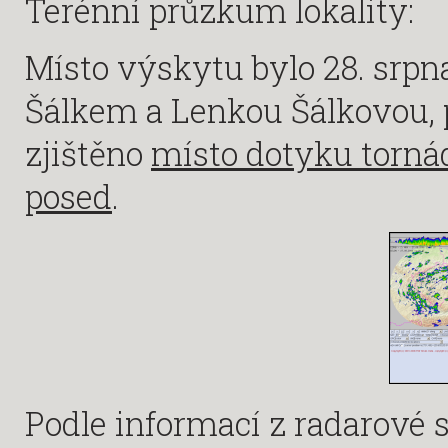
Terénní průzkum lokality:
Místo výskytu bylo 28. srp
Šálkem a Lenkou Šálkovou, 
zjištěno
místo dotyku torná
posed
.
Podle informací z radarové 