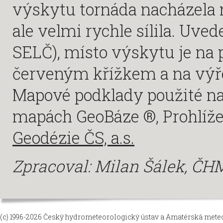
výskytu tornáda nacházela n
ale velmi rychle sílila. Uved
SELČ), místo výskytu je na
červeným křížkem a na výř
Mapové podklady použité na 
mapách GeoBáze ®, Prohlížeč
Geodézie ČS, a.s.
Zpracoval: Milan Šálek
, ČH
(c) 1996-2026
Český hydrometeorologický ústav
a
Amatérská meteor