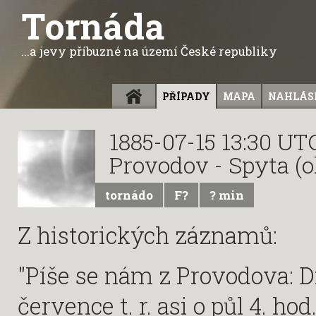
Tornáda
...a jevy příbuzné na území České republiky
ÚVOD
PŘÍPADY
MAPA
NAHLÁSI
1885-07-15 13:30 UT
Provodov - Spyta (o
tornádo
F?
? min
Z historických záznamů:
"Píše se nám z Provodova: D
července t. r. asi o půl 4. hod