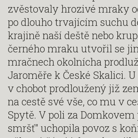
zvěstovaly hrozivé mraky o
po dlouho trvajícím suchu d
krajině naší deště nebo krup
černého mraku utvořil se jin
mračnech okolnícha prodluž
Jaroměře k České Skalici. U
v chobot prodloužený již z
na cestě své vše, co mu v ce
Spytě. V poli za Domkovem p
smršť" uchopila povoz s koň