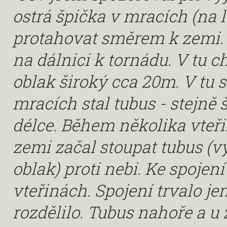
ostrá špička v mracích (na l
protahovat směrem k zemi. 
na dálnici k tornádu. V tu ch
oblak široký cca 20m. V tu 
mracích stal tubus - stejně š
délce. Během několika vteři
zemi začal stoupat tubus (v
oblak) proti nebi. Ke spojen
vteřinách. Spojení trvalo je
rozdělilo. Tubus nahoře a u 