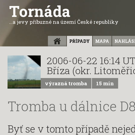
Tornáda
...a jevy příbuzné na území České republiky
ÚVOD
PŘÍPADY
MAPA
NAHLÁSI
2006-06-22 16:14 U
Bříza (okr. Litoměři
výrazná tromba
15 min
Tromba u dálnice D
Byť se v tomto případě neje