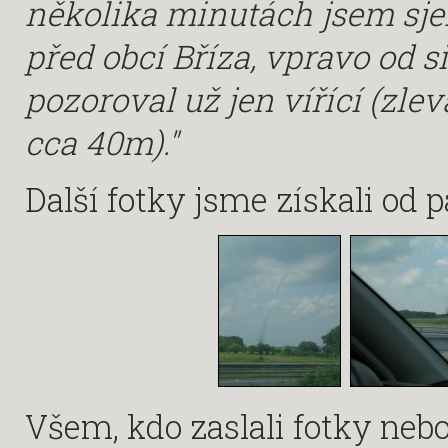
několika minutách jsem sjel
před obcí Bříza, vpravo od 
pozoroval už jen vířící (zle
cca 40m)."
Další fotky jsme získali od
Všem, kdo zaslali fotky neb