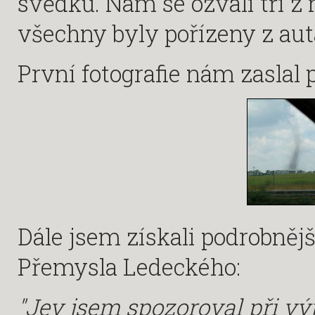
svědků. Nám se ozvali tři z 
všechny byly pořízeny z auta
První fotografie nám zaslal 
Dále jsem získali podrobněj
Přemysla Ledeckého:
"Jev jsem spozoroval při výj