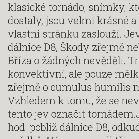
klasické tornádo, snímky, k
dostaly, jsou velmi krásné a
vlastní stránku zaslouží. Jev
dálnice D8, Škody zřejmě ne
Bříza o žádných nevěděli. Tr
konvektivní, ale pouze mělké
zřejmě o cumulus humilis 
Vzhledem k tomu, že se ne
tento jev označit tornádem.J
hod. poblíž dálnice D8, odk