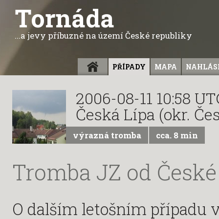
Tornáda
...a jevy příbuzné na území České republiky
ÚVOD
PŘÍPADY
MAPA
NAHLÁSI
2006-08-11 10:58 UT
Česká Lípa (okr. Če
výrazná tromba
cca. 8 min
Tromba JZ od České
O dalším letošním případu 