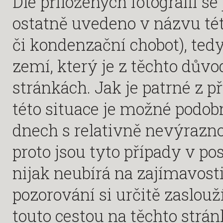
Dle přiložených fotografií se 
ostatně uvedeno v názvu tét
či kondenzační chobot), ted
zemí, který je z těchto dův
stránkách. Jak je patrné z p
této situace je možné podob
dnech s relativně nevýrazno
proto jsou tyto případy v po
nijak neubírá na zajímavosti
pozorování si určitě zaslouž
touto cestou na těchto strán