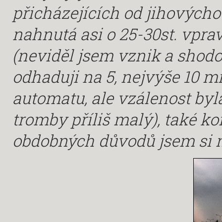
přicházejících od jihových
nahnutá asi o 25-30st. vpr
(neviděl jsem vznik a shodo
odhaduji na 5, nejvýše 10 m
automatu, ale vzálenost byl
tromby příliš malý), také ko
obdobných důvodů jsem si n