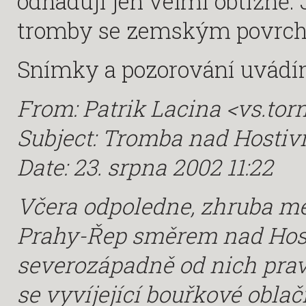
odhadují jen velmi obtížně.
tromby se zemským povrchem
Snímky a pozorování uvádí
From: Patrik Lacina <vs.to
Subject: Tromba nad Hostiv
Date: 23. srpna 2002 11:22
Včera odpoledne, zhruba mez
Prahy-Řep směrem nad Hos
severozápadně od nich prav
se vyvíjející bouřkové obla