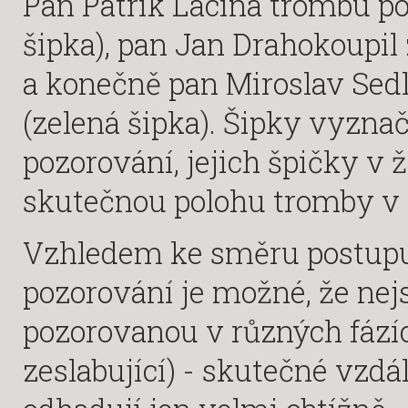
Pan Patrik Lacina trombu p
šipka), pan Jan Drahokoupil
a konečně pan Miroslav Sed
(zelená šipka). Šipky vyzna
pozorování, jejich špičky v
skutečnou polohu tromby v 
Vzhledem ke směru postup
pozorování je možné, že nejs
pozorovanou v různých fázíc
zeslabující) - skutečné vzdá