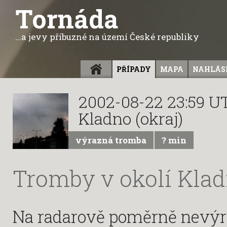
Tornáda
...a jevy příbuzné na území České republiky
ÚVOD
PŘÍPADY
MAPA
NAHLÁSI
2002-08-22 23:59 U
Kladno (okraj)
výrazná tromba
? min
Tromby v okolí Kla
Na radarově poměrně nevý