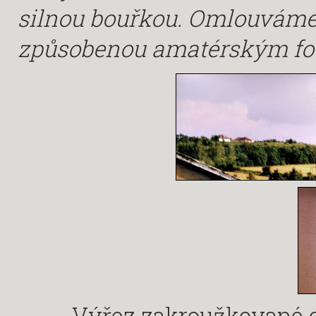
silnou bouřkou. Omlouváme 
způsobenou amatérským fo
Výřez zakroužkované o