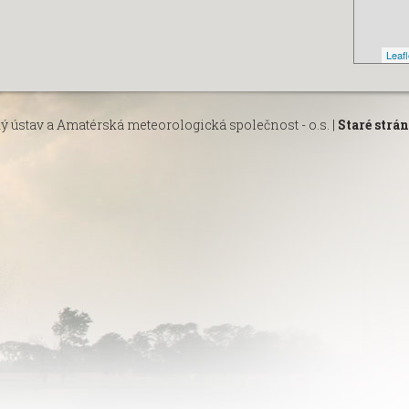
Leafl
ý ústav
a
Amatérská meteorologická společnost - o.s.
|
Staré strá