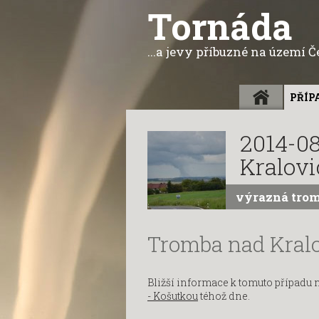
Tornáda
...a jevy příbuzné na území 
ÚVOD
PŘÍP
2014-08
Kralovi
výrazná tro
Tromba nad Kral
Bližší informace k tomuto případu 
- Košutkou
téhož dne.