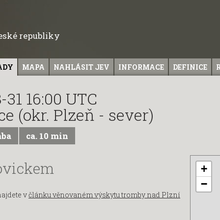
České republiky
ADY
MAPA
NAHLÁSIT JEV
INFORMACE
DEFINICE
-31 16:00 UTC
ce (okr. Plzeň - sever)
mba
ca. 10 min
ovickem
+
−
najdete v
článku věnovaném výskytu tromby nad Plzní