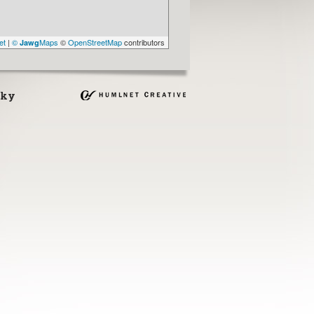
et
|
©
Maps
©
OpenStreetMap
contributors
Jawg
nky