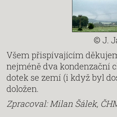
© J. 
Všem přispívajícím děkujeme
nejméně dva kondenzační ch
dotek se zemí (i když byl d
doložen.
Zpracoval: Milan Šálek, Č