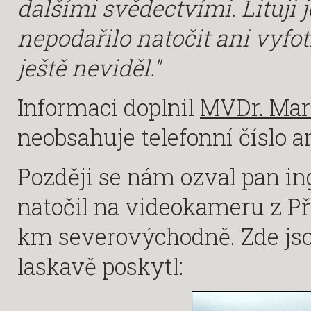
dalšími svědectvími. Lituji j
nepodařilo natočit ani vyfo
ještě neviděl."
Informaci doplnil
MVDr. Mar
neobsahuje telefonní číslo a
Později se nám ozval pan ing
natočil na videokameru z Přá
km severovýchodně. Zde jso
laskavě poskytl: