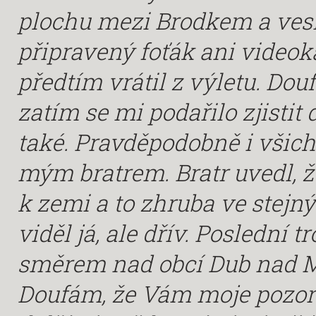
plochu mezi Brodkem a ves
připravený foťák ani videok
předtím vrátil z výletu. Douf
zatím se mi podařilo zjistit da
také. Pravděpodobně i všichni
mým bratrem. Bratr uvedl, ž
k zemi a to zhruba ve stejný
viděl já, ale dřív. Posledn
směrem nad obcí Dub nad M
Doufám, že Vám moje pozorov