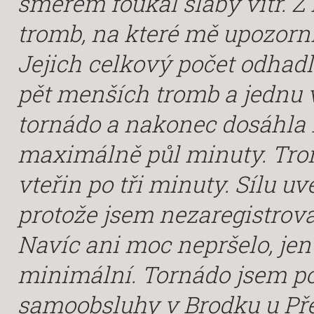
směrem foukal slabý vítr. 
tromb, na které mě upozornil 
Jejich celkový počet odhadl
pět menších tromb a jednu v
tornádo a nakonec dosáhla i
maximálně půl minuty. Trom
vteřin po tři minuty. Sílu 
protože jsem nezaregistroval
Navíc ani moc nepršelo, jen
minimální. Tornádo jsem po
samoobsluhy v Brodku u Pře