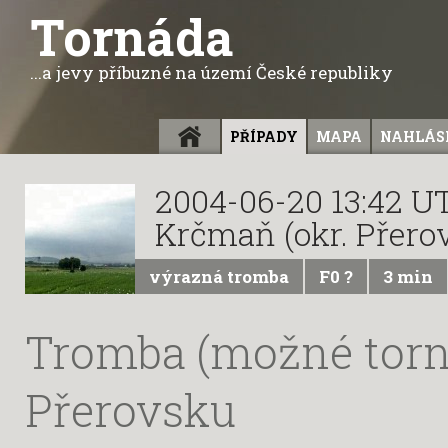
Tornáda
...a jevy příbuzné na území České republiky
ÚVOD
PŘÍPADY
MAPA
NAHLÁSI
2004-06-20 13:42 U
Krčmaň (okr. Přero
výrazná tromba
F0 ?
3 min
Tromba (možné torn
Přerovsku