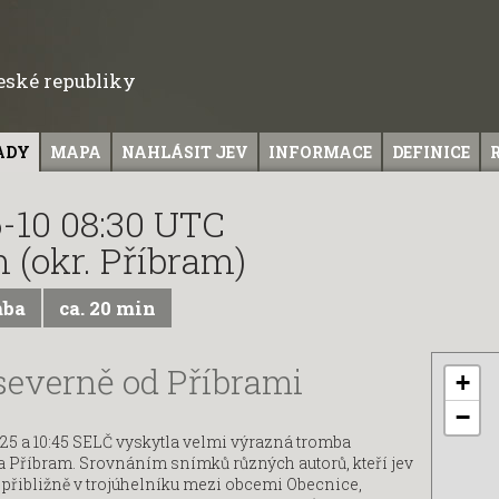
České republiky
ADY
MAPA
NAHLÁSIT JEV
INFORMACE
DEFINICE
-10 08:30 UTC
 (okr. Příbram)
mba
ca. 20 min
severně od Příbrami
+
−
:25 a 10:45 SELČ vyskytla velmi výrazná tromba
 Příbram. Srovnáním snímků různých autorů, kteří jev
u přibližně v trojúhelníku mezi obcemi Obecnice,