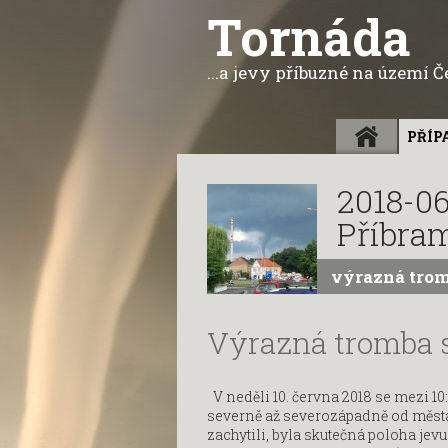
Tornáda
...a jevy příbuzné na území 
ÚVOD
PŘÍP
2018-06
Příbram
výrazná tro
Výrazná tromba 
V neděli 10. června 2018 se mezi 10
severně až severozápadně od města
zachytili, byla skutečná poloha jev