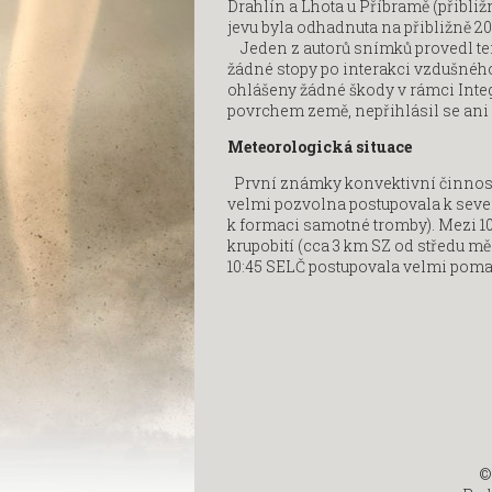
Drahlín a Lhota u Příbramě (přibliž
jevu byla odhadnuta na přibližně 
Jeden z autorů snímků provedl ter
žádné stopy po interakci vzdušného
ohlášeny žádné škody v rámci Inte
povrchem země, nepřihlásil se ani 
Meteorologická situace
První známky konvektivní činnosti
velmi pozvolna postupovala k sever
k formaci samotné tromby). Mezi 10
krupobití (cca 3 km SZ od středu mě
10:45 SELČ postupovala velmi pomal
©