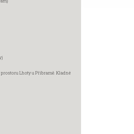
ram)
yj
o prostoru Lhoty u Příbramě. Kladné