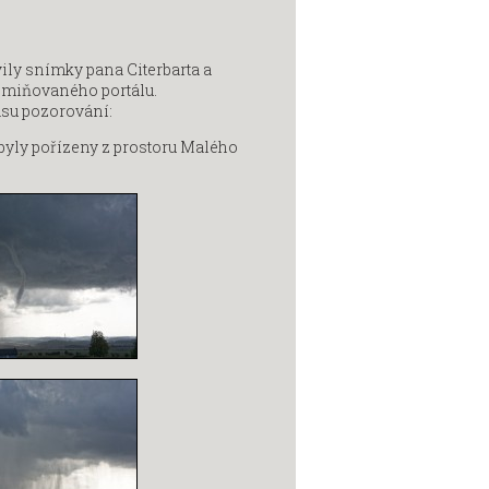
vily snímky pana Citerbarta a
zmiňovaného portálu.
asu pozorování:
byly pořízeny z prostoru Malého