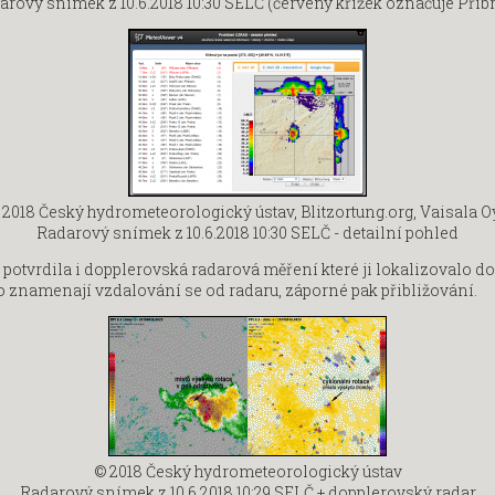
arový snímek
z 10.6.2018 10:30 SELČ (červený křížek označuje Příb
 2018 Český hydrometeorologický ústav, Blitzortung.org, Vaisala O
Radarový snímek
z 10.6.2018 10:30 SELČ - detailní pohled
 potvrdila i dopplerovská radarová měření které ji lokalizovalo d
 znamenají vzdalování se od radaru, záporné pak přibližování.
© 2018 Český hydrometeorologický ústav
Radarový snímek
z 10.6.2018 10:29 SELČ + dopplerovský radar