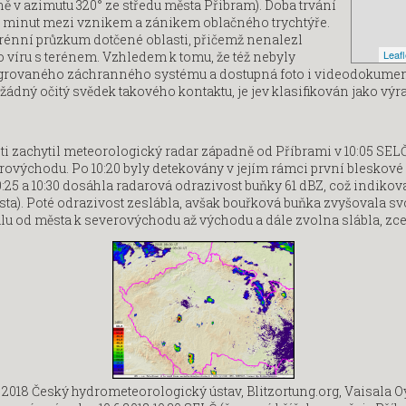
ně v azimutu 320° ze středu města Přibram). Doba trvání
20 minut mezi vznikem a zánikem oblačného trychtýře.
énní průzkum dotčené oblasti, přičemž nenalezl
Leafl
 víru s terénem. Vzhledem k tomu, že též nebyly
grovaného záchranného systému a dostupná foto i videodokument
žádný očitý svědek takového kontaktu, je jev klasifikován jako vý
 zachytil meteorologický radar západně od Příbrami v 10:05 SELČ.
ovýchodu. Po 10:20 byly detekovány v jejím rámci první bleskové 
:25 a 10:30 dosáhla radarová odrazivost buňky 61 dBZ, což indikov
sta). Poté odrazivost zeslábla, avšak bouřková buňka zvyšovala svo
u od města k severovýchodu až východu a dále zvolna slábla, zce
 2018 Český hydrometeorologický ústav, Blitzortung.org, Vaisala O