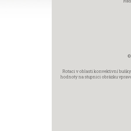
Rad
©
Rotaci v oblasti konvektivní buňky
hodnoty na stupnici obrázku vpravo