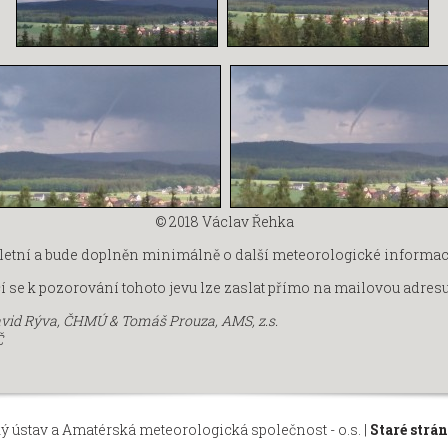
© 2018
Václav Řehka
pletní a bude doplněn minimálně o další meteorologické informa
í se k pozorování tohoto jevu lze zaslat přímo na mailovou adres
vid Rýva, ČHMÚ & Tomáš Prouza, AMS, z.s.
Č
ý ústav
a
Amatérská meteorologická společnost - o.s.
|
Staré strá