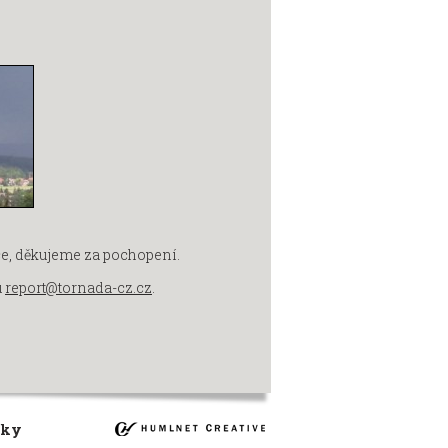
ce, děkujeme za pochopení.
u
report@tornada-cz.cz
.
nky