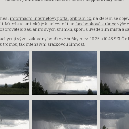
inesl
informační internetový portál pribram.cz
, na kterém se obje
lí. Množství snímků je k nalezení i na
facebookové stránce
výše 
ozorovatelů zasláním svých snímků, spolu s uvedením místa a č
hycují vývoj základny bouřkové buňky mezi 10:25 a 10:45 SELČ a 
 trombu, tak intenzivní srážkovou činnost.