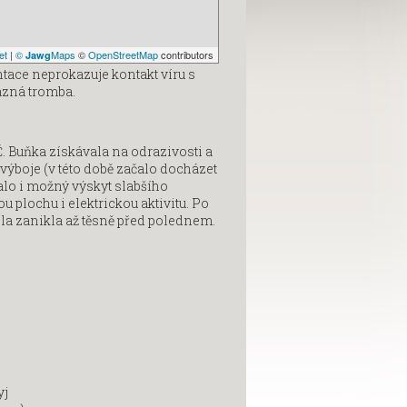
et
|
©
Maps
©
OpenStreetMap
contributors
Jawg
ace neprokazuje kontakt víru s
razná tromba.
 Buňka získávala na odrazivosti a
výboje (v této době začalo docházet
alo i možný výskyt slabšího
u plochu i elektrickou aktivitu. Po
la zanikla až těsně před polednem.
yj